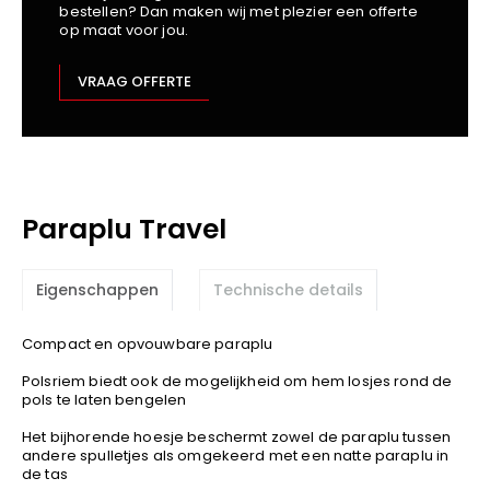
bestellen? Dan maken wij met plezier een offerte
Kariban
op maat voor jou.
Lemaitre
M-Safe
VRAAG OFFERTE
OXXA
Premier
Printer
ProAct
Paraplu Travel
Projob
Promodoro
Result
Eigenschappen
Technische details
Safety Jogger
Compact en opvouwbare paraplu
Shugon
Sioen
Polsriem biedt ook de mogelijkheid om hem losjes rond de
pols te laten bengelen
Spiro
Het bijhorende hoesje beschermt zowel de paraplu tussen
Stanley/Stella
andere spulletjes als omgekeerd met een natte paraplu in
TowelCity
de tas