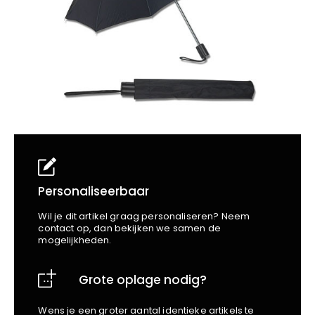
School
Business
Wellness
Kapper
Bata
Beechfield
Blakläder
Claude
Craft
CrossHatch
Designed To Work
Diadora
Dunlop
Edge Safety
Personaliseerbaar
Haix
Wil je dit artikel graag personaliseren? Neem
Harvest
contact op, dan bekijken we samen de
mogelijkheden.
Heckel
Honeywell
Grote oplage nodig?
Hydrowear
Jassz
Wens je een groter aantal identieke artikels te