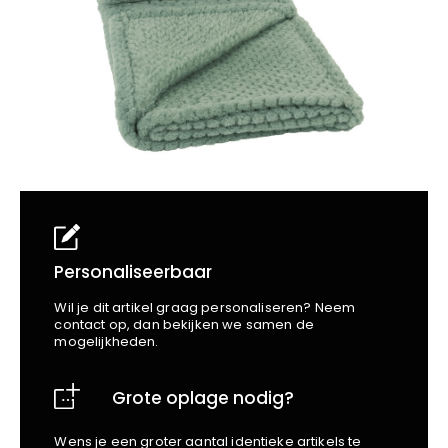
School
Business
Wellness
Kapper
Bata
Beechfield
Blakläder
Claude
Craft
CrossHatch
Designed To Work
Diadora
Dunlop
Edge Safety
Personaliseerbaar
Haix
Wil je dit artikel graag personaliseren? Neem
Harvest
contact op, dan bekijken we samen de
mogelijkheden.
Heckel
Honeywell
Grote oplage nodig?
Hydrowear
Jassz
Wens je een groter aantal identieke artikels te