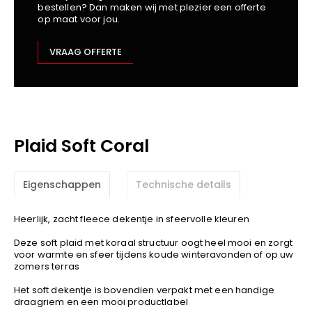
bestellen? Dan maken wij met plezier een offerte
Kariban
op maat voor jou.
Lemaitre
M-Safe
VRAAG OFFERTE
OXXA
Premier
Printer
ProAct
Plaid Soft Coral
Projob
Promodoro
Result
Eigenschappen
Technische details
Safety Jogger
Heerlijk, zacht fleece dekentje in sfeervolle kleuren
Shugon
Sioen
Deze soft plaid met koraal structuur oogt heel mooi en zorgt
voor warmte en sfeer tijdens koude winteravonden of op uw
Spiro
zomers terras
Stanley/Stella
Het soft dekentje is bovendien verpakt met een handige
TowelCity
draagriem en een mooi productlabel